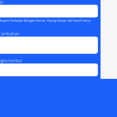
ja
kupon belanja dengan benar. Hurup besar dan kecil harus
 Tambahan
gka berikut