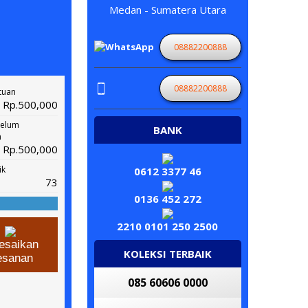
Medan - Sumatera Utara
08882200888
08882200888
tuan
Rp.500,000
belum
BANK
n
Rp.500,000
ik
0612 3377 46
73
0136 452 272
2210 0101 250 2500
esaikan
KOLEKSI TERBAIK
esanan
085 60606 0000