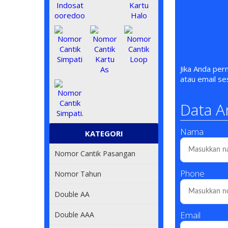
Jika Anda pe
atau email s
Data A
Nama
KATEGORI
Nomor Cantik Pasangan
Phone
Nomor Tahun
Double AA
Email
Double AAA