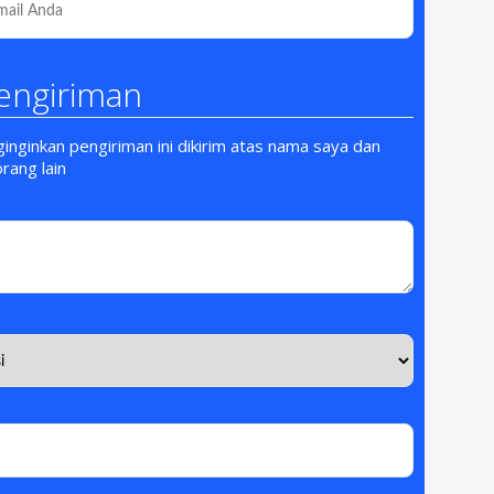
engiriman
nginkan pengiriman ini dikirim atas nama saya dan
orang lain