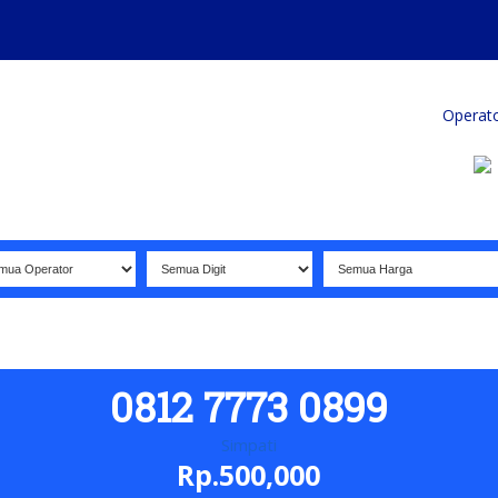
Home
Produk
Koleksi Terbaik
Operat
0812 7773 0899
Simpati
Rp.500,000