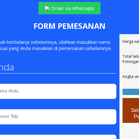
Order via Whatsapp
FORM PEMESANAN
rnah berbelanja sebelumnya, silahkan masukkan nama
Harga sa
esuai yang Anda masukkan di pemesanan sebelumnya
Total Se
Potonga
nda
Angka un
Sel
P