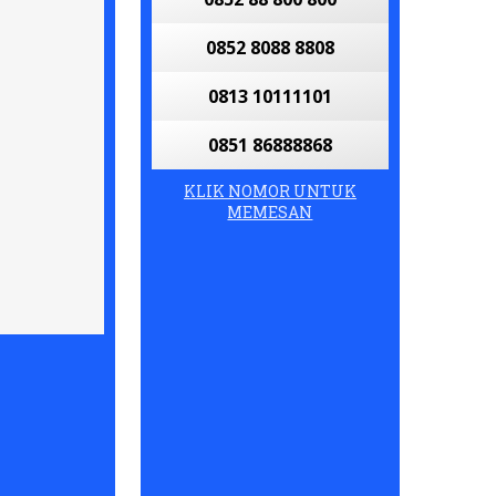
0852 8088 8808
0813 10111101
0851 86888868
KLIK NOMOR UNTUK
MEMESAN