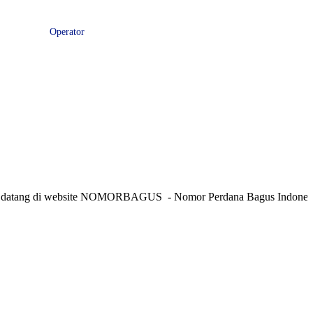
ksi Terbaik
Operator
Kategori
Kontak
Terbaru
History
Sale
Program
g di website NOMORBAGUS
- Nomor P
erdana
Bagus
Indonesia
- Inf