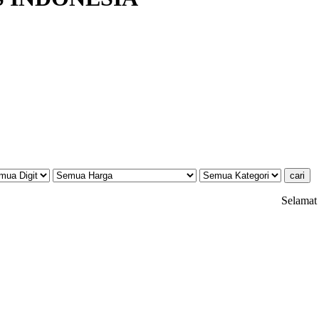
Home
Produk
Kole
Selamat datan