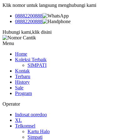
Klik nomor untuk langsung menghubungi kami
08882200888
08882200888
Hubungi kami,klik disini
Menu
Home
Koleksi Terbaik
SIMPATI
Kontak
Terbaru
History
Sale
Program
Operator
Indosat ooredoo
XL
Telkomsel
Kartu Halo
Simpati