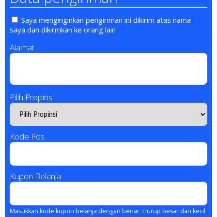
Saya menginginkan pengiriman ini dikirim atas nama
saya dan dikirmkan ke orang lain
Alamat
Pilih Propinsi
Kode Pos
Kupon Belanja
Masukkan kode kupon belanja dengan benar. Hurup besar dan kecil