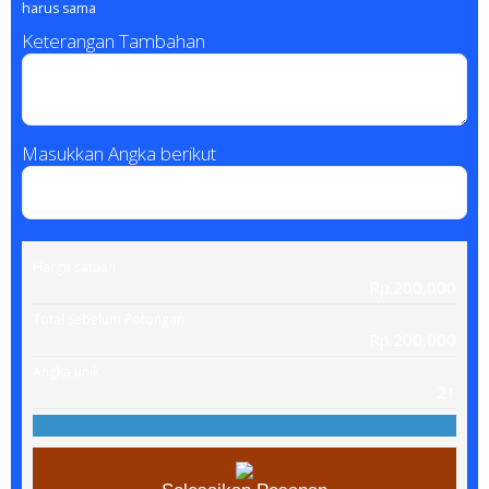
harus sama
Keterangan Tambahan
Masukkan Angka berikut
Harga satuan
Rp.200,000
Total Sebelum Potongan
Rp.200,000
Angka unik
21