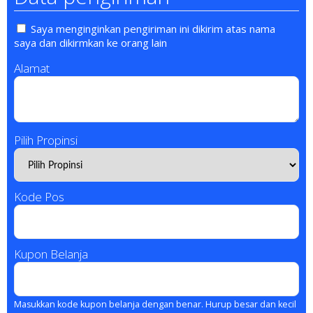
Saya menginginkan pengiriman ini dikirim atas nama
saya dan dikirmkan ke orang lain
Alamat
Pilih Propinsi
Kode Pos
Kupon Belanja
Masukkan kode kupon belanja dengan benar. Hurup besar dan kecil