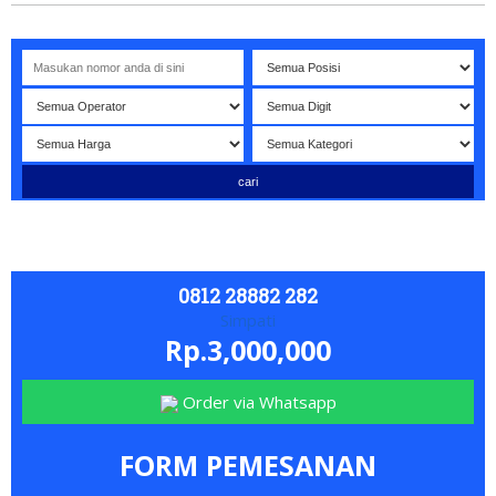
Selamat datang di website NOMORBAGUS
- Nomor P
erdan
0812 28882 282
Simpati
Rp.3,000,000
Order via Whatsapp
FORM PEMESANAN