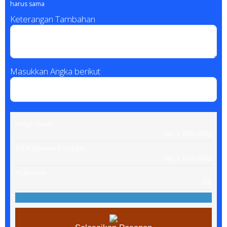
harus sama
Keterangan Tambahan
Masukkan Angka berikut
Harga satuan
Rp.3,000,000
Total Sebelum Potongan
Rp.3,000,000
Angka unik
18