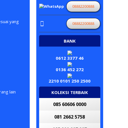
08882200888
esuai yang
08882200888
BANK
0612 3377 46
0136 452 272
2210 0101 250 2500
ang lain
KOLEKSI TERBAIK
085 60606 0000
081 2662 5758