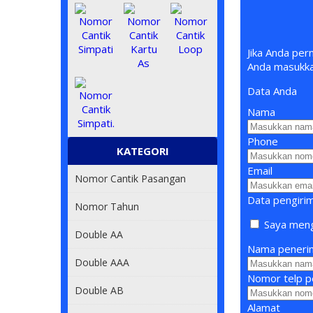
Jika Anda per
Anda masukk
Data Anda
Nama
Phone
KATEGORI
Email
Nomor Cantik Pasangan
Data pengiri
Nomor Tahun
Saya mengi
Double AA
Nama peneri
Double AAA
Nomor telp p
Double AB
Alamat