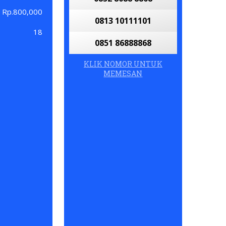
Rp.800,000
0813 10111101
18
0851 86888868
KLIK NOMOR UNTUK
MEMESAN