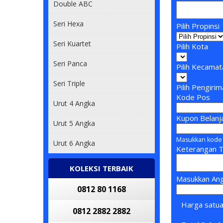
Double ABC
Seri Hexa
Pilih Propinsi
Seri Kuartet
Pilih Kota
Seri Panca
Pilih Kecamat
Seri Triple
Pilih Pengiri
Kode Pos
Urut 4 Angka
Kupon Belanj
Urut 5 Angka
Masukkan kode 
Urut 6 Angka
Keterangan 
KOLEKSI TERBAIK
Masukkan Ang
0812 80 1168
Harga satu
0812 2882 2882