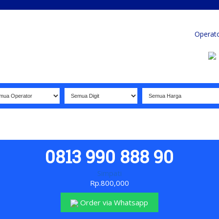
Home
Produk
Koleksi Terbaik
Operat
Sela
0813 990 888 90
Simpati
Rp.800,000
Order via Whatsapp