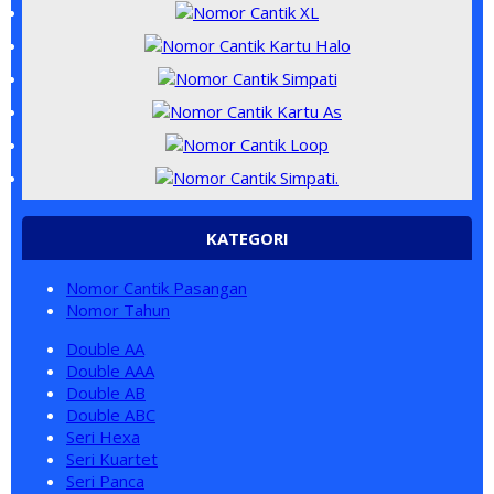
KATEGORI
Nomor Cantik Pasangan
Nomor Tahun
Double AA
Double AAA
Double AB
Double ABC
Seri Hexa
Seri Kuartet
Seri Panca