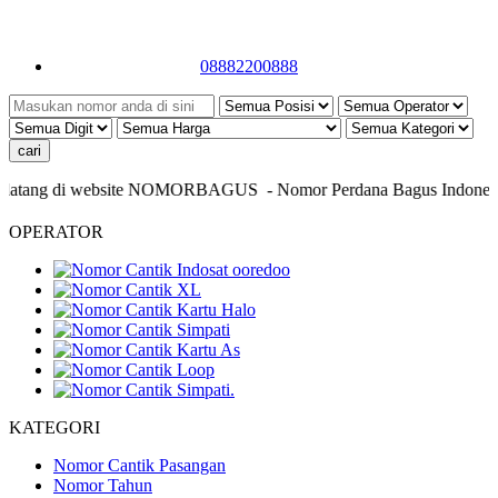
08882200888
atang di website NOMORBAGUS
- Nomor P
erdana
Bagus
Indonesia
-
OPERATOR
KATEGORI
Nomor Cantik Pasangan
Nomor Tahun