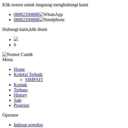
Klik nomor untuk langsung menghubungi kami
08882200888
08882200888
Hubungi kami,klik disini
0
Menu
Home
Koleksi Terbaik
SIMPATI
Kontak
Terbaru
History
Sale
Program
Operator
Indosat ooredoo