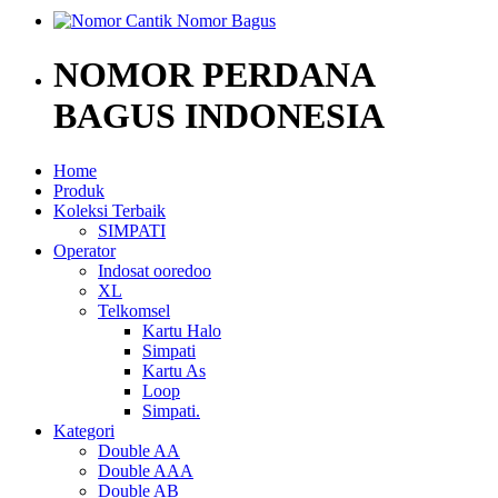
NOMOR PERDANA
BAGUS INDONESIA
Home
Produk
Koleksi Terbaik
SIMPATI
Operator
Indosat ooredoo
XL
Telkomsel
Kartu Halo
Simpati
Kartu As
Loop
Simpati.
Kategori
Double AA
Double AAA
Double AB