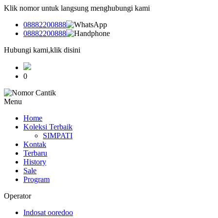
Klik nomor untuk langsung menghubungi kami
08882200888
08882200888
Hubungi kami,klik disini
0
Menu
Home
Koleksi Terbaik
SIMPATI
Kontak
Terbaru
History
Sale
Program
Operator
Indosat ooredoo