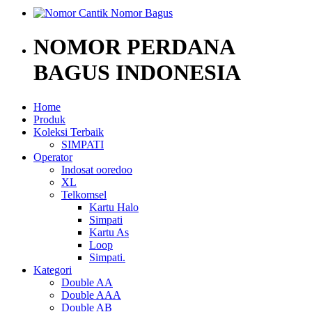
NOMOR PERDANA
BAGUS INDONESIA
Home
Produk
Koleksi Terbaik
SIMPATI
Operator
Indosat ooredoo
XL
Telkomsel
Kartu Halo
Simpati
Kartu As
Loop
Simpati.
Kategori
Double AA
Double AAA
Double AB