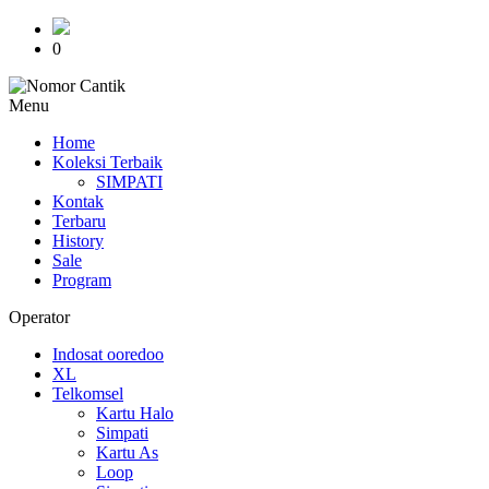
0
Menu
Home
Koleksi Terbaik
SIMPATI
Kontak
Terbaru
History
Sale
Program
Operator
Indosat ooredoo
XL
Telkomsel
Kartu Halo
Simpati
Kartu As
Loop