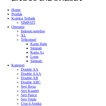
Home
Produk
Koleksi Terbaik
SIMPATI
Operator
Indosat ooredoo
XL
Telkomsel
Kartu Halo
Simpati
Kartu As
Loop
Simpati.
Kategori
Double AA
Double AAA
Double AB
Double ABC
Seri Hexa
Seri Kuartet
Seri Panca
Seri Triple
Urut 4 Angka