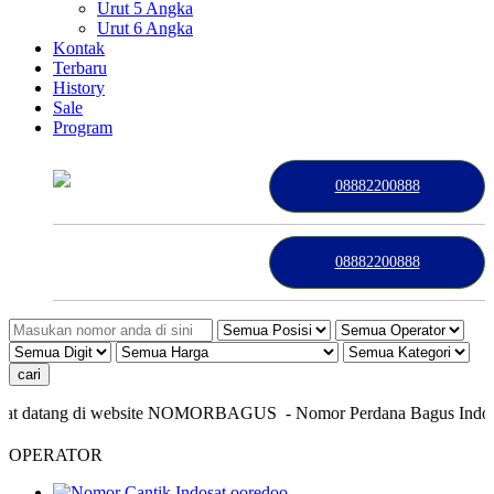
Urut 5 Angka
Urut 6 Angka
Kontak
Terbaru
History
Sale
Program
08882200888
08882200888
 datang di website NOMORBAGUS
- Nomor P
erdana
Bagus
Indonesi
OPERATOR