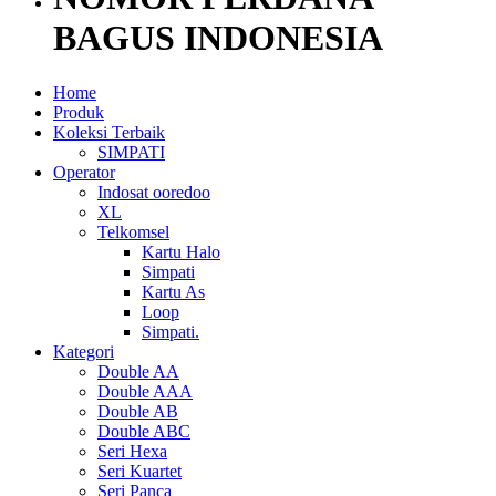
BAGUS INDONESIA
Home
Produk
Koleksi Terbaik
SIMPATI
Operator
Indosat ooredoo
XL
Telkomsel
Kartu Halo
Simpati
Kartu As
Loop
Simpati.
Kategori
Double AA
Double AAA
Double AB
Double ABC
Seri Hexa
Seri Kuartet
Seri Panca