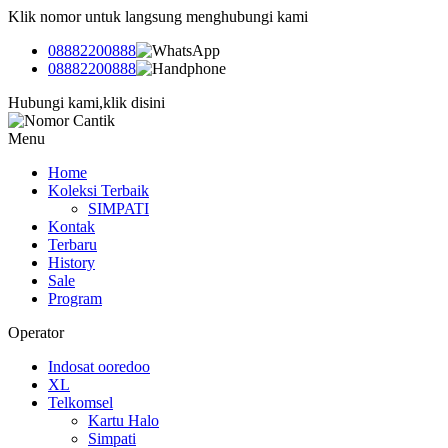
Klik nomor untuk langsung menghubungi kami
08882200888
08882200888
Hubungi kami,klik disini
Menu
Home
Koleksi Terbaik
SIMPATI
Kontak
Terbaru
History
Sale
Program
Operator
Indosat ooredoo
XL
Telkomsel
Kartu Halo
Simpati