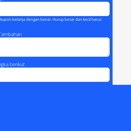
kupon belanja dengan benar. Hurup besar dan kecil harus
 Tambahan
gka berikut