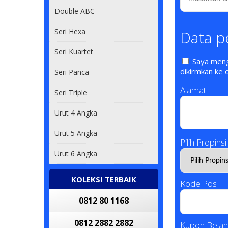
Double ABC
Seri Hexa
Data p
Seri Kuartet
Saya mengi
dikirmkan ke 
Seri Panca
Alamat
Seri Triple
Urut 4 Angka
Urut 5 Angka
Pilih Propinsi
Urut 6 Angka
KOLEKSI TERBAIK
Kode Pos
0812 80 1168
0812 2882 2882
Kupon Belan