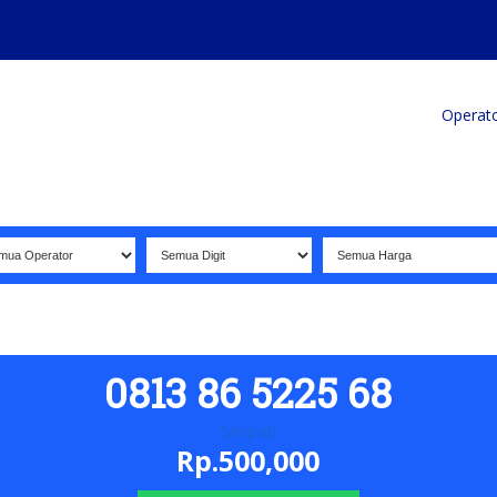
Home
Produk
Koleksi Terbaik
Operat
0813 86 5225 68
Simpati
Rp.500,000