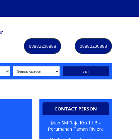
or
Kategori
Kontak
Terbaru
History
Sale
Program
08882200888
08882200888
Selamat datang di website NOMORBAGUS
- Nomor P
erdana
CONTACT PERSON
Jalan SM Raja Km 11,5 -
Perumahan Taman Riviera