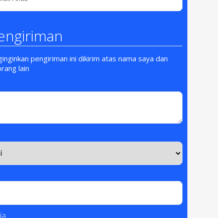
engiriman
nginkan pengiriman ini dikirim atas nama saya dan
orang lain
ja