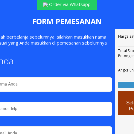
Order via Whatsapp
FORM PEMESANAN
rnah berbelanja sebelumnya, silahkan masukkan nama
Harga sa
esuai yang Anda masukkan di pemesanan sebelumnya
Total Se
Potonga
nda
Angka un
Sel
P