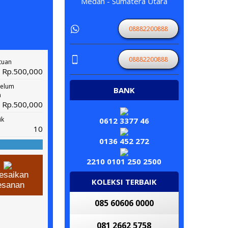
Medan - Sumatera Utara
08882200888
08882200888
tuan
Rp.500,000
belum
BANK
n
Rp.500,000
ik
0612 3377 46
10
0136 452 272
2210 0101 250 2500
esaikan
KOLEKSI TERBAIK
esanan
085 60606 0000
081 2662 5758