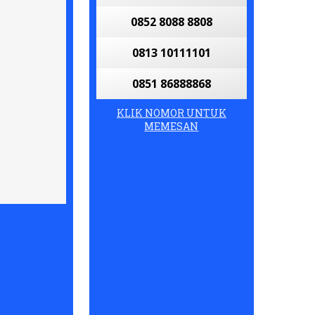
0852 8088 8808
0813 10111101
0851 86888868
KLIK NOMOR UNTUK
MEMESAN