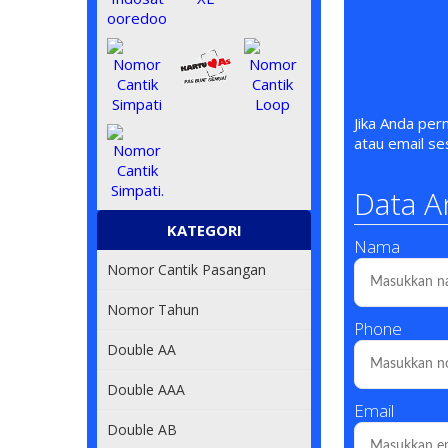
Jika Anda pe
atau email s
Data A
KATEGORI
Nama
Nomor Cantik Pasangan
Nomor Tahun
Phone
Double AA
Double AAA
Email
Double AB