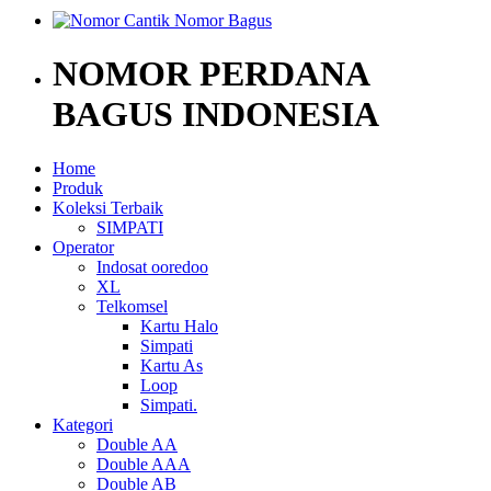
NOMOR PERDANA
BAGUS INDONESIA
Home
Produk
Koleksi Terbaik
SIMPATI
Operator
Indosat ooredoo
XL
Telkomsel
Kartu Halo
Simpati
Kartu As
Loop
Simpati.
Kategori
Double AA
Double AAA
Double AB