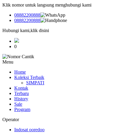
Klik nomor untuk langsung menghubungi kami
08882200888
08882200888
Hubungi kami,klik disini
0
Menu
Home
Koleksi Terbaik
SIMPATI
Kontak
Terbaru
History
Sale
Program
Operator
Indosat ooredoo