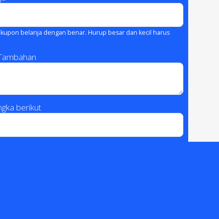
kupon belanja dengan benar. Hurup besar dan kecil harus
 Tambahan
gka berikut