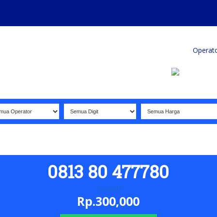
Home
Produk
Koleksi Terbaik
Operat
0813 80 477780
Simpati
Rp.300,000