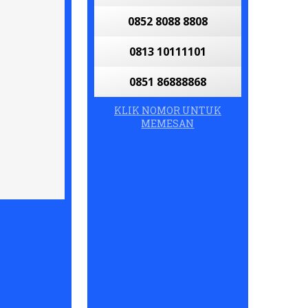
0852 8088 8808
0813 10111101
0851 86888868
KLIK NOMOR UNTUK
MEMESAN