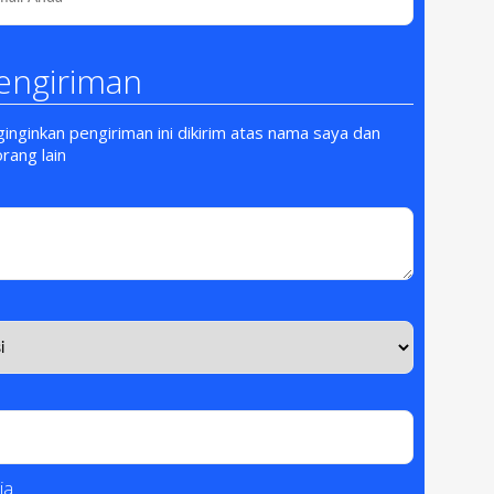
engiriman
nginkan pengiriman ini dikirim atas nama saya dan
orang lain
ja