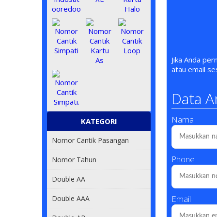
Jika Anda pe
atau email s
Data A
Nama
KATEGORI
Nomor Cantik Pasangan
Phone
Nomor Tahun
Double AA
Email
Double AAA