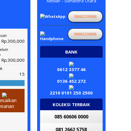
Medan - Sumatera Utara
08882200888
08882200888
tuan
Rp.300,000
belum
BANK
n
Rp.300,000
ik
0612 3377 46
15
0136 452 272
2210 0101 250 2500
esaikan
KOLEKSI TERBAIK
esanan
085 60606 0000
081 2662 5758