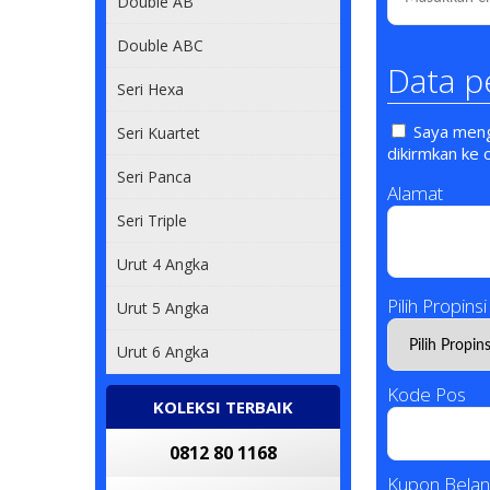
Double AB
Double ABC
Data p
Seri Hexa
Saya mengi
Seri Kuartet
dikirmkan ke 
Seri Panca
Alamat
Seri Triple
Urut 4 Angka
Pilih Propinsi
Urut 5 Angka
Urut 6 Angka
Kode Pos
KOLEKSI TERBAIK
0812 80 1168
Kupon Belan