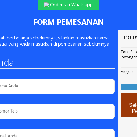
Order via Whatsapp
FORM PEMESANAN
rnah berbelanja sebelumnya, silahkan masukkan nama
Harga sa
esuai yang Anda masukkan di pemesanan sebelumnya
Total Se
Potonga
nda
Angka un
Sel
P