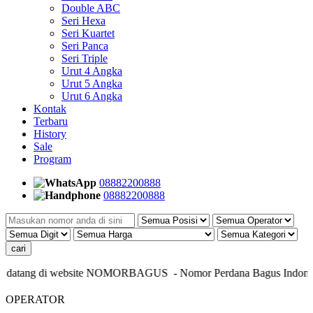
Double ABC
Seri Hexa
Seri Kuartet
Seri Panca
Seri Triple
Urut 4 Angka
Urut 5 Angka
Urut 6 Angka
Kontak
Terbaru
History
Sale
Program
08882200888
08882200888
datang di website NOMORBAGUS
- Nomor P
erdana
Bagus
Indonesia
OPERATOR