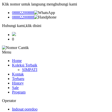
Klik nomor untuk langsung menghubungi kami
08882200888
08882200888
Hubungi kami,klik disini
0
Menu
Home
Koleksi Terbaik
SIMPATI
Kontak
Terbaru
History
Sale
Program
Operator
Indosat ooredoo