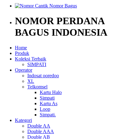
NOMOR PERDANA
BAGUS INDONESIA
Home
Produk
Koleksi Terbaik
SIMPATI
Operator
Indosat ooredoo
XL
Telkomsel
Kartu Halo
Simpati
Kartu As
Loop
Simpati.
Kategori
Double AA
Double AAA
Double AB