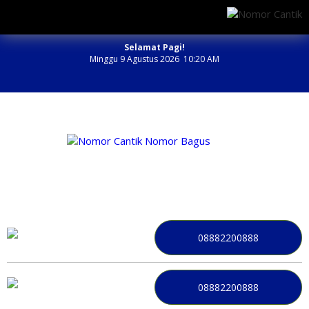
Selamat Pagi!
Minggu 9 Agustus 2026 10:20 AM
NOMOR PERDANA BAGUS INDONESIA
08882200888
08882200888