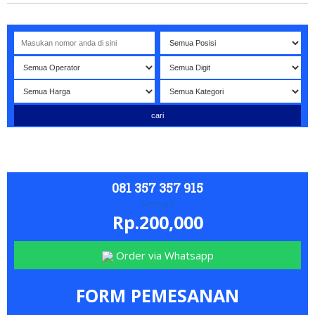
elamat datang di website NOMORBAGUS
- Nomor P
erdana
Bagu
081 357 357 915
Simpati
Rp.200,000
Order via Whatsapp
FORM PEMESANAN