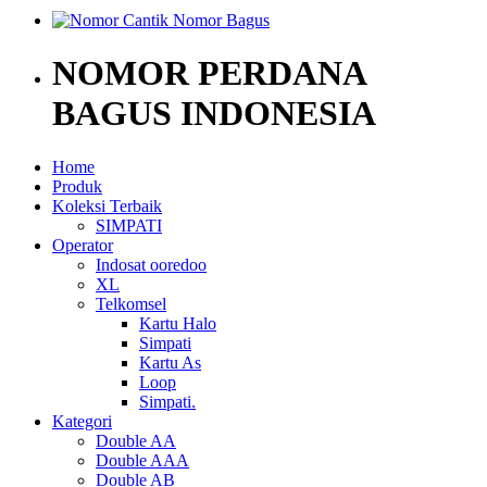
NOMOR PERDANA
BAGUS INDONESIA
Home
Produk
Koleksi Terbaik
SIMPATI
Operator
Indosat ooredoo
XL
Telkomsel
Kartu Halo
Simpati
Kartu As
Loop
Simpati.
Kategori
Double AA
Double AAA
Double AB