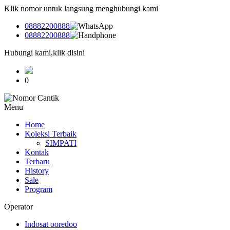
Klik nomor untuk langsung menghubungi kami
08882200888
08882200888
Hubungi kami,klik disini
0
Menu
Home
Koleksi Terbaik
SIMPATI
Kontak
Terbaru
History
Sale
Program
Operator
Indosat ooredoo