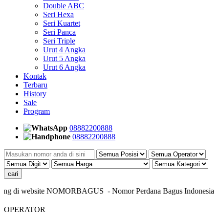
Double ABC
Seri Hexa
Seri Kuartet
Seri Panca
Seri Triple
Urut 4 Angka
Urut 5 Angka
Urut 6 Angka
Kontak
Terbaru
History
Sale
Program
08882200888
08882200888
ang di website NOMORBAGUS
- Nomor P
erdana
Bagus
Indonesia
- In
OPERATOR