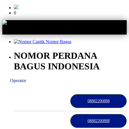
0
NOMOR PERDANA
BAGUS INDONESIA
eksi
Operator
Kategori
Kontak
Terbaru
History
Sale
Program
baik
08882200888
08882200888