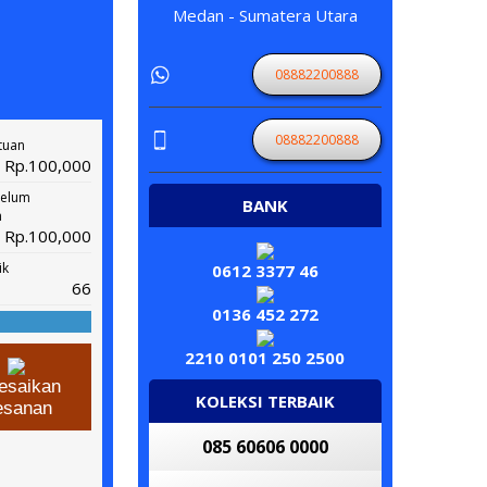
Medan - Sumatera Utara
08882200888
08882200888
tuan
Rp.100,000
belum
BANK
n
Rp.100,000
ik
0612 3377 46
66
0136 452 272
2210 0101 250 2500
esaikan
KOLEKSI TERBAIK
esanan
085 60606 0000