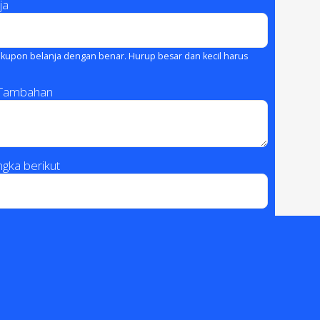
ja
kupon belanja dengan benar. Hurup besar dan kecil harus
 Tambahan
gka berikut