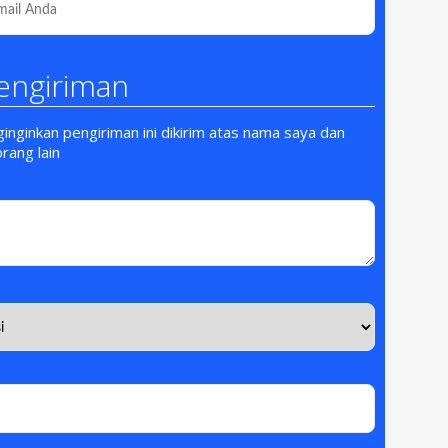
engiriman
nginkan pengiriman ini dikirim atas nama saya dan
orang lain