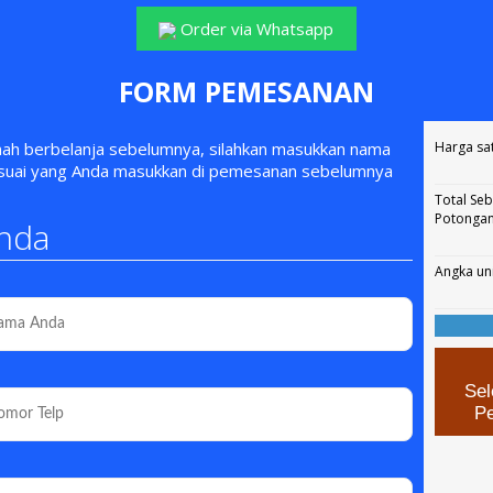
Order via Whatsapp
FORM PEMESANAN
rnah berbelanja sebelumnya, silahkan masukkan nama
Harga sa
esuai yang Anda masukkan di pemesanan sebelumnya
Total Se
Potonga
nda
Angka un
Sel
P