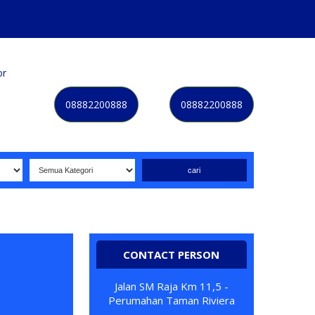
or
Kategori
Kontak
Terbaru
History
Sale
Program
08882200888
08882200888
Selamat datang di website NOMORBAGUS
- Nomor P
erdan
CONTACT PERSON
Jalan SM Raja Km 11,5 -
Perumahan Taman Riviera