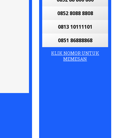
0852 8088 8808
0813 10111101
0851 86888868
KLIK NOMOR UNTUK
MEMESAN