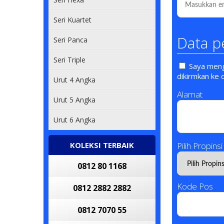
Seri Kuartet
Data p
Seri Panca
Seri Triple
Saya mengi
dikirmkan ke 
Urut 4 Angka
Alamat
Urut 5 Angka
Urut 6 Angka
KOLEKSI TERBAIK
Pilih Propinsi
0812 80 1168
Kode Pos
0812 2882 2882
0812 7070 55