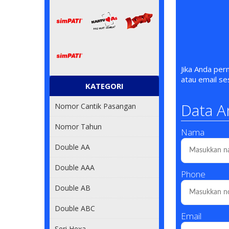
Jika Anda pe
atau email s
KATEGORI
Data A
Nomor Cantik Pasangan
Nomor Tahun
Nama
Double AA
Double AAA
Phone
Double AB
Double ABC
Email
Seri Hexa