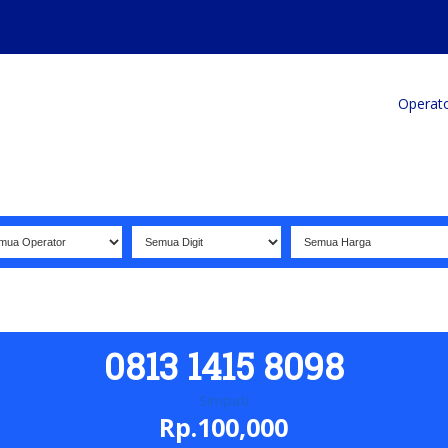
Home
Produk
Koleksi Terbaik
Operat
0813 1415 8098
Simpati
Rp.100,000