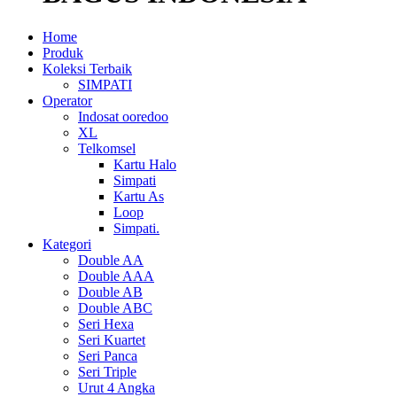
Home
Produk
Koleksi Terbaik
SIMPATI
Operator
Indosat ooredoo
XL
Telkomsel
Kartu Halo
Simpati
Kartu As
Loop
Simpati.
Kategori
Double AA
Double AAA
Double AB
Double ABC
Seri Hexa
Seri Kuartet
Seri Panca
Seri Triple
Urut 4 Angka