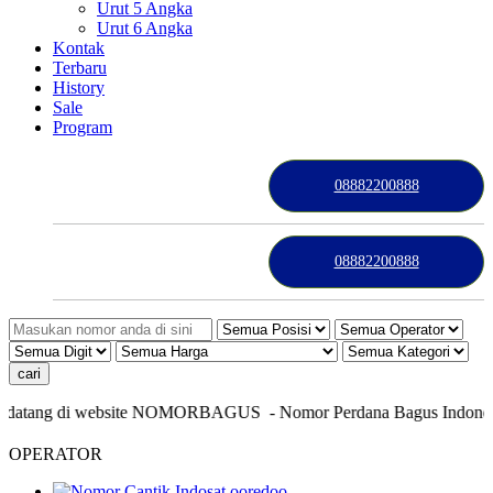
Urut 5 Angka
Urut 6 Angka
Kontak
Terbaru
History
Sale
Program
08882200888
08882200888
datang di website NOMORBAGUS
- Nomor P
erdana
Bagus
Indonesia
OPERATOR