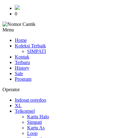
0
Menu
Home
Koleksi Terbaik
SIMPATI
Kontak
Terbaru
History
Sale
Program
Operator
Indosat ooredoo
XL
Telkomsel
Kartu Halo
Simpati
Kartu As
Loop