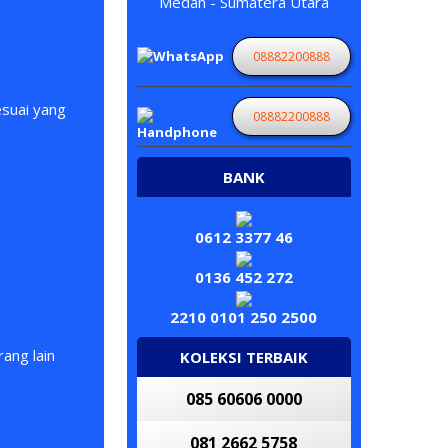
Medan - Sumatera Utara
08882200888
esuai yang
08882200888
BANK
0612 3377 46
0136 452 272
2210 0101 250 2500
ang lain
KOLEKSI TERBAIK
085 60606 0000
081 2662 5758