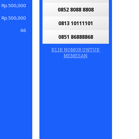
Rp.500,000
0852 8088 8808
Rp.500,000
0813 10111101
66
0851 86888868
KLIK NOMOR UNTUK
MEMESAN