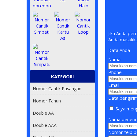
Jika Anda per
Anda masukk
Data Anda
Nama
Phone
KATEGORI
Email
Nomor Cantik Pasangan
Data pengiri
Nomor Tahun
Saya mengi
Double AA
Nama peneri
Double AAA
Nomor telp p