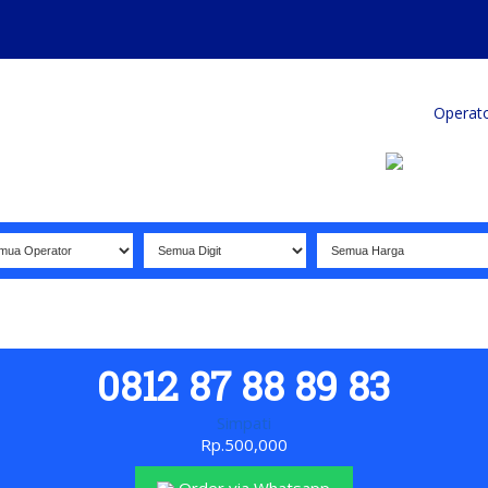
Home
Produk
Koleksi Terbaik
Operat
0812 87 88 89 83
Simpati
Rp.500,000