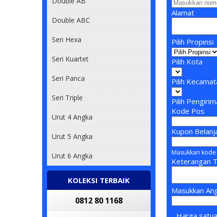
Double AB
Alamat
Double ABC
Seri Hexa
Pilih Propinsi
Seri Kuartet
Pilih Kota
Seri Panca
Pilih Kecamat
Seri Triple
Pilih Pengiri
Kode Pos
Urut 4 Angka
Kupon Belanj
Urut 5 Angka
Masukkan kode 
Urut 6 Angka
Keterangan 
KOLEKSI TERBAIK
Masukkan Ang
0812 80 1168
Harga satu