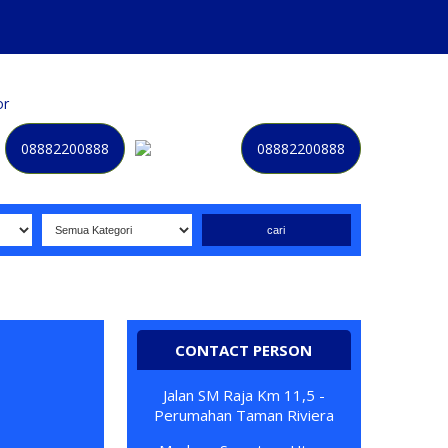
or
Kategori
Kontak
Terbaru
History
Sale
Program
08882200888
08882200888
Selamat datang di website NOMORBAGUS
- Nomor P
erda
CONTACT PERSON
Jalan SM Raja Km 11,5 -
Perumahan Taman Riviera