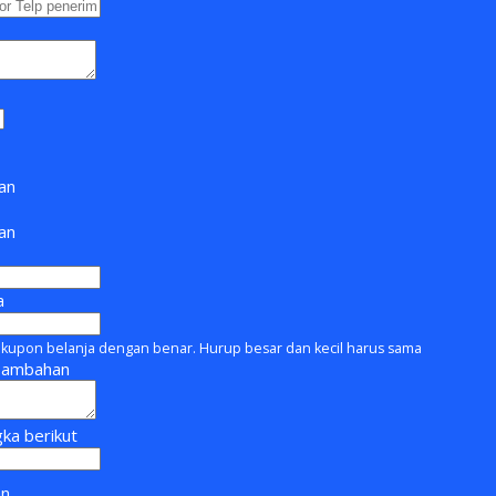
an
man
a
kupon belanja dengan benar. Hurup besar dan kecil harus sama
Tambahan
ka berikut
an