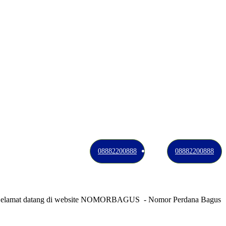
08882200888
08882200888
at datang di website NOMORBAGUS
- Nomor P
erdana
Bagus
Indone