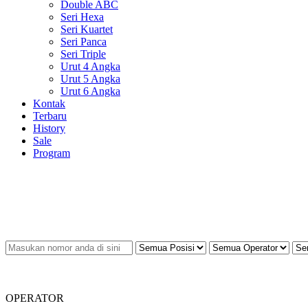
Double ABC
Seri Hexa
Seri Kuartet
Seri Panca
Seri Triple
Urut 4 Angka
Urut 5 Angka
Urut 6 Angka
Kontak
Terbaru
History
Sale
Program
OPERATOR