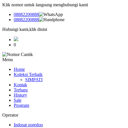
Klik nomor untuk langsung menghubungi kami
08882200888
08882200888
Hubungi kami,klik disini
0
Menu
Home
Koleksi Terbaik
SIMPATI
Kontak
Terbaru
History
Sale
Program
Operator
Indosat ooredoo