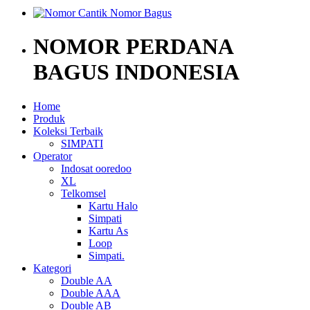
NOMOR PERDANA
BAGUS INDONESIA
Home
Produk
Koleksi Terbaik
SIMPATI
Operator
Indosat ooredoo
XL
Telkomsel
Kartu Halo
Simpati
Kartu As
Loop
Simpati.
Kategori
Double AA
Double AAA
Double AB