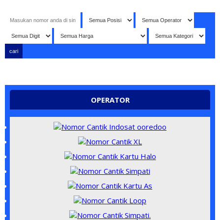
tang di website NOMORBAGUS
- Nomor P
erdana
Bagus
Indones
OPERATOR