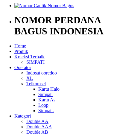
NOMOR PERDANA
BAGUS INDONESIA
Home
Produk
Koleksi Terbaik
SIMPATI
Operator
Indosat ooredoo
XL
Telkomsel
Kartu Halo
Simpati
Kartu As
Loop
Simpati.
Kategori
Double AA
Double AAA
Double AB