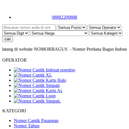
08882200888
atang di website NOMORBAGUS
- Nomor P
erdana
Bagus
Indonesia
-
OPERATOR
KATEGORI
Nomor Cantik Pasangan
Nomor Tahun