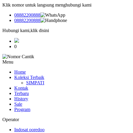
Klik nomor untuk langsung menghubungi kami
08882200888
08882200888
Hubungi kami,klik disini
0
Menu
Home
Koleksi Terbaik
SIMPATI
Kontak
Terbaru
History
Sale
Program
Operator
Indosat ooredoo