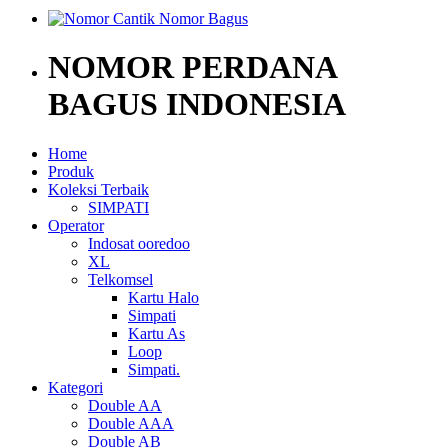
NOMOR PERDANA
BAGUS INDONESIA
Home
Produk
Koleksi Terbaik
SIMPATI
Operator
Indosat ooredoo
XL
Telkomsel
Kartu Halo
Simpati
Kartu As
Loop
Simpati.
Kategori
Double AA
Double AAA
Double AB