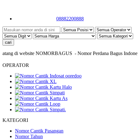
08882200888
tang di website NOMORBAGUS
- Nomor P
erdana
Bagus
Indonesia
- 
OPERATOR
KATEGORI
Nomor Cantik Pasangan
Nomor Tahun