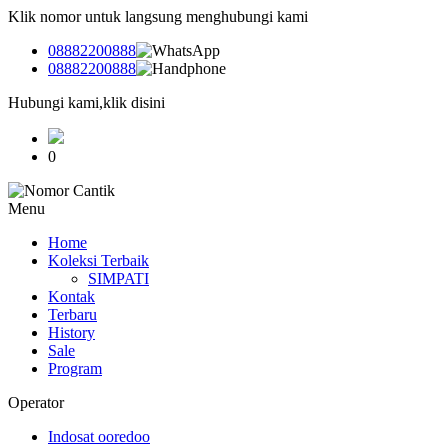
Klik nomor untuk langsung menghubungi kami
08882200888
08882200888
Hubungi kami,klik disini
0
Menu
Home
Koleksi Terbaik
SIMPATI
Kontak
Terbaru
History
Sale
Program
Operator
Indosat ooredoo