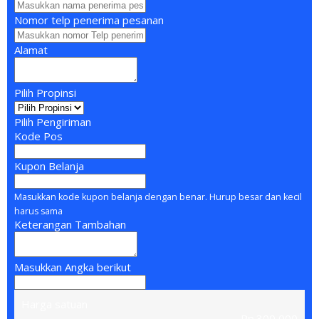
Nomor telp penerima pesanan
Alamat
Pilih Propinsi
Pilih Pengiriman
Kode Pos
Kupon Belanja
Masukkan kode kupon belanja dengan benar. Hurup besar dan kecil
harus sama
Keterangan Tambahan
Masukkan Angka berikut
Harga satuan
Rp.300,000