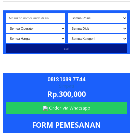
mat datang di website NOMORBAGUS
- Nomor P
erdana
Bagus
I
0812 1689 7744
Simpati
Rp.300,000
Order via Whatsapp
FORM PEMESANAN